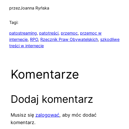
przez
Joanna Ryńska
Tagi:
patostreaming
, 
patotreści
, 
przemoc
, 
przemoc w
internecie
, 
RPO
, 
Rzecznik Praw Obywatelskich
, 
szkodliwe
treści w internecie
Komentarze
Dodaj komentarz
Musisz się
zalogować
, aby móc dodać
komentarz.