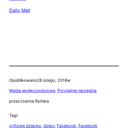
Daily Mail
Opublikowano
28 lutego, 2018
w
Media społecznościowe
, 
Przydatne narzędzia
przez
Joanna Ryńska
Tagi:
cyfrowe dziecko
, 
dzieci
, 
Facebook
, 
Facebook