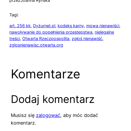
przez
Joanna Ryńska
Tagi:
art. 256 kk
, 
Dyżurnet.pl
, 
kodeks karny
, 
mowa nienawiści
, 
nawoływanie do popełnienia przestępstwa
, 
nielegalne
treści
, 
Otwarta Rzeczpospolita
, 
zgłoś nienawiść
, 
zglosnienawisc.otwarta.org
Komentarze
Dodaj komentarz
Musisz się
zalogować
, aby móc dodać
komentarz.