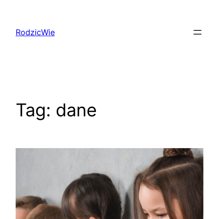
Przejdź
do
RodzicWie
treści
Tag:
dane