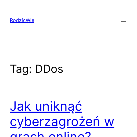
Przejdź
do
RodzicWie
treści
Tag:
DDos
Jak uniknąć
cyberzagrożeń w
grach online?