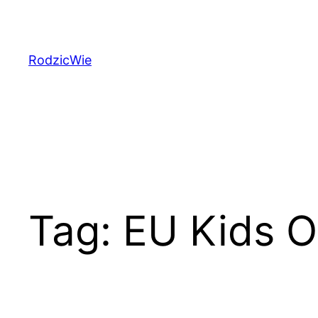
Przejdź
do
treści
RodzicWie
Tag:
EU Kids O