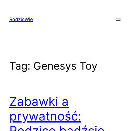
Przejdź
do
RodzicWie
treści
Tag:
Genesys Toy
Zabawki a
prywatność:
Rodzice bądźcie