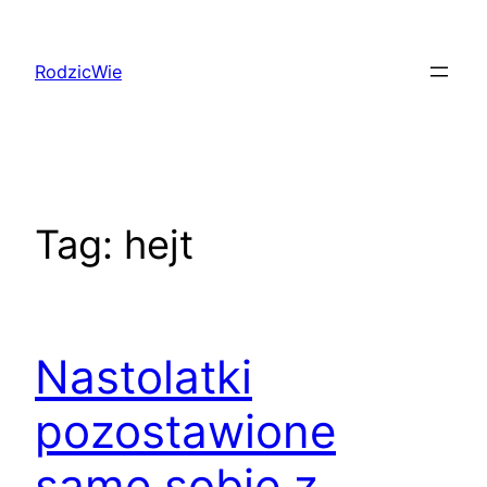
Przejdź
do
RodzicWie
treści
Tag:
hejt
Nastolatki
pozostawione
same sobie z