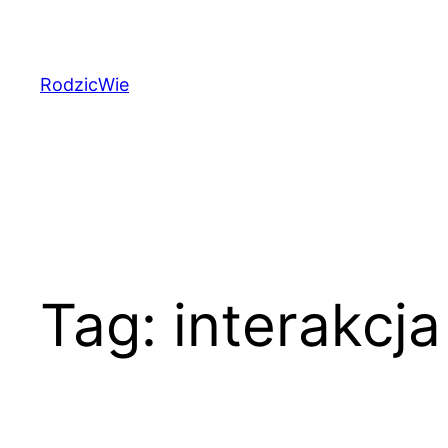
Przejdź
do
treści
RodzicWie
Tag:
interakcj