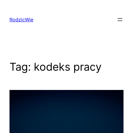
Przejdź
do
RodzicWie
treści
Tag:
kodeks pracy