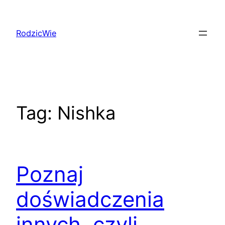
Przejdź
do
RodzicWie
treści
Tag:
Nishka
Poznaj
doświadczenia
innych, czyli