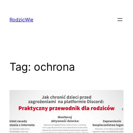
Przejdź
do
RodzicWie
treści
Tag:
ochrona