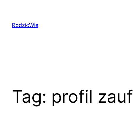
Przejdź
do
treści
RodzicWie
Tag:
profil zau