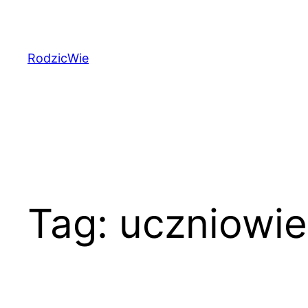
Przejdź
do
treści
RodzicWie
Tag:
uczniowie