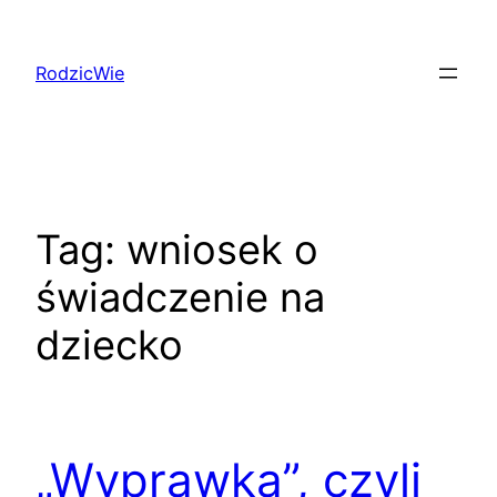
Przejdź
do
RodzicWie
treści
Tag:
wniosek o
świadczenie na
dziecko
„Wyprawka”, czyli