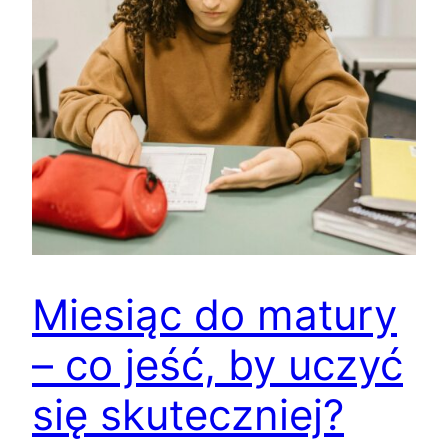
Miesiąc do matury
– co jeść, by uczyć
się skuteczniej?