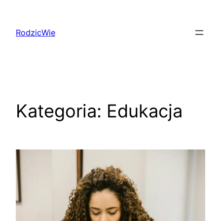
Przejdź
do
RodzicWie
treści
Kategoria:
Edukacja