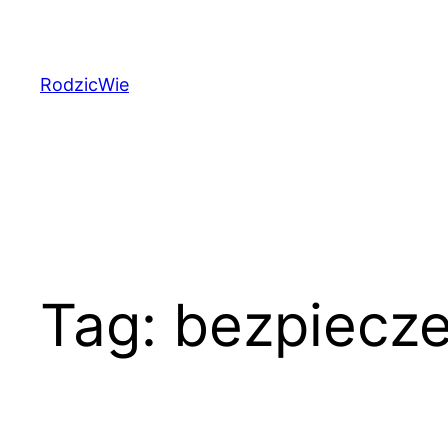
Przejdź
do
treści
RodzicWie
Tag:
bezpiecze