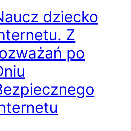
Naucz dziecko
internetu. Z
rozważań po
Dniu
Bezpiecznego
Internetu