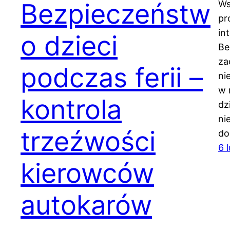
Bezpieczeństw
Ws
pr
in
o dzieci
Be
za
podczas ferii –
ni
w 
kontrola
dz
ni
trzeźwości
do
6 
kierowców
autokarów