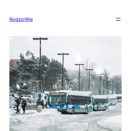
Przejdź
do
RodzicWie
treści