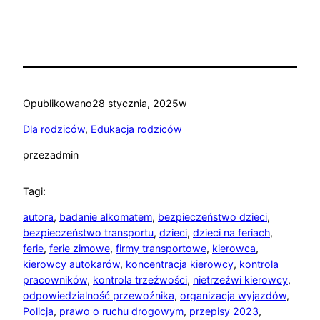
Opublikowano
28 stycznia, 2025
w
Dla rodziców
, 
Edukacja rodziców
przez
admin
Tagi:
autora
, 
badanie alkomatem
, 
bezpieczeństwo dzieci
, 
bezpieczeństwo transportu
, 
dzieci
, 
dzieci na feriach
, 
ferie
, 
ferie zimowe
, 
firmy transportowe
, 
kierowca
, 
kierowcy autokarów
, 
koncentracja kierowcy
, 
kontrola
pracowników
, 
kontrola trzeźwości
, 
nietrzeźwi kierowcy
, 
odpowiedzialność przewoźnika
, 
organizacja wyjazdów
, 
Policja
, 
prawo o ruchu drogowym
, 
przepisy 2023
, 