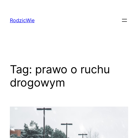
Przejdź
do
RodzicWie
treści
Tag:
prawo o ruchu
drogowym