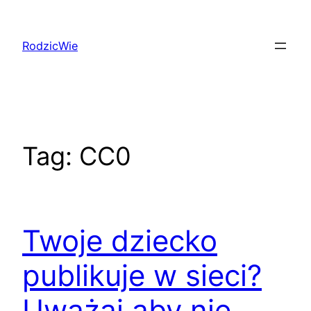
Przejdź
do
RodzicWie
treści
Tag:
CC0
Twoje dziecko
publikuje w sieci?
Uważaj aby nie