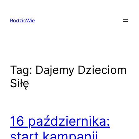
Przejdź
do
RodzicWie
treści
Tag:
Dajemy Dzieciom
Siłę
16 października:
start kampanii