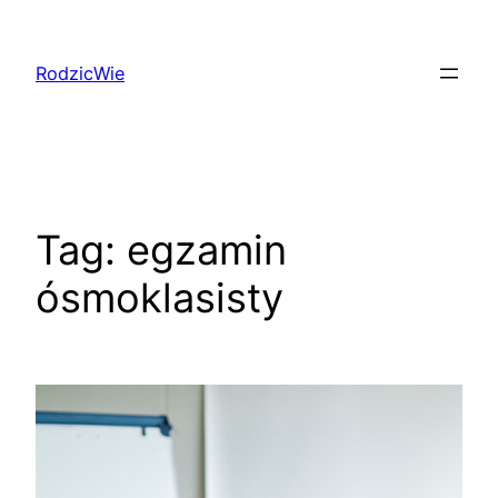
Przejdź
do
RodzicWie
treści
Tag:
egzamin
ósmoklasisty