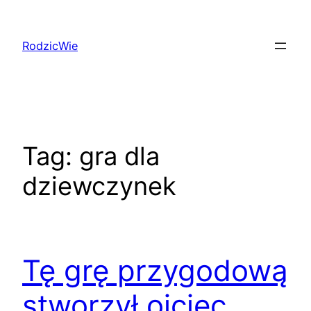
Przejdź
do
RodzicWie
treści
Tag:
gra dla
dziewczynek
Tę grę przygodową
stworzył ojciec