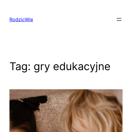
Przejdź
do
RodzicWie
treści
Tag:
gry edukacyjne