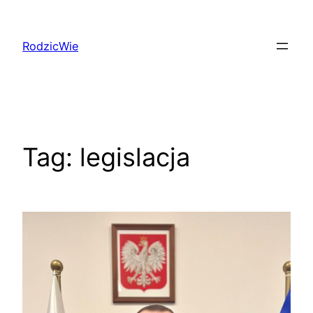
Przejdź
do
RodzicWie
treści
Tag:
legislacja