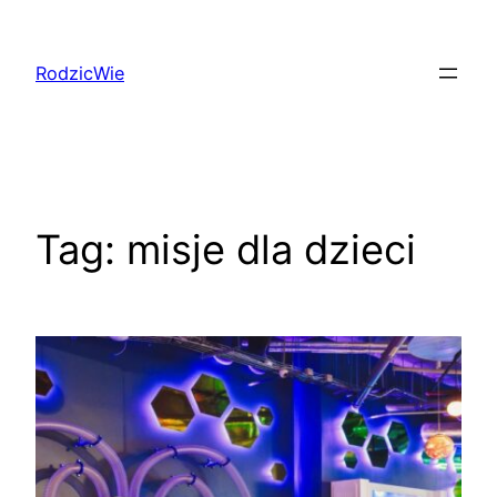
Przejdź
do
RodzicWie
treści
Tag:
misje dla dzieci