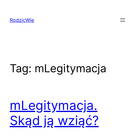
Przejdź
do
RodzicWie
treści
Tag:
mLegitymacja
mLegitymacja.
Skąd ją wziąć?