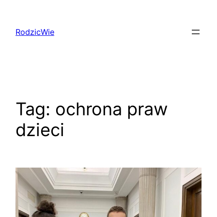
Przejdź
do
RodzicWie
treści
Tag:
ochrona praw
dzieci