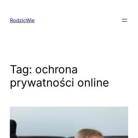
Przejdź
do
RodzicWie
treści
Tag:
ochrona
prywatności online