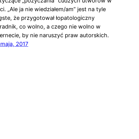
tyczące „pożyczania” cudzych utworów w
eci. „Ale ja nie wiedziałem/am” jest na tyle
ęste, że przygotował łopatologiczny
radnik, co wolno, a czego nie wolno w
ternecie, by nie naruszyć praw autorskich.
 maja, 2017