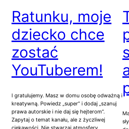
Ratunku, moje
dziecko chce
zostać
YouTuberem!
I gratulujemy. Masz w domu osobę odważną i
kreatywną. Powiedz „super” i dodaj „szanuj
prawa autorskie i nie daj się hejterom”.
Ma
Zapytaj o temat kanału, ale z życzliwej
sł
ciekawości. Nie stwarzaj atmosfery