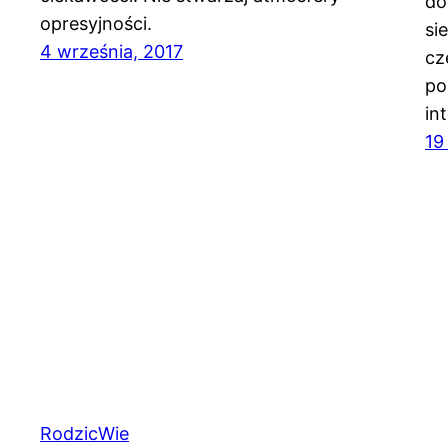
do
opresyjności.
si
4 września, 2017
cz
po
in
19
RodzicWie