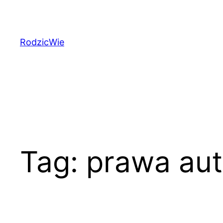
Przejdź
do
treści
RodzicWie
Tag:
prawa aut