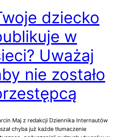
Twoje dziecko
publikuje w
sieci? Uważaj
aby nie zostało
przestępcą
rcin Maj z redakcji Dziennika Internautów
yszał chyba już każde tłumaczenie