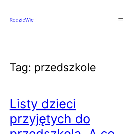
Przejdź
do
RodzicWie
treści
Tag:
przedszkole
Listy dzieci
przyjętych do
przedszkola. A co