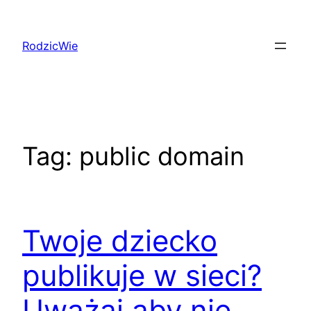
Przejdź
do
RodzicWie
treści
Tag:
public domain
Twoje dziecko
publikuje w sieci?
Uważaj aby nie