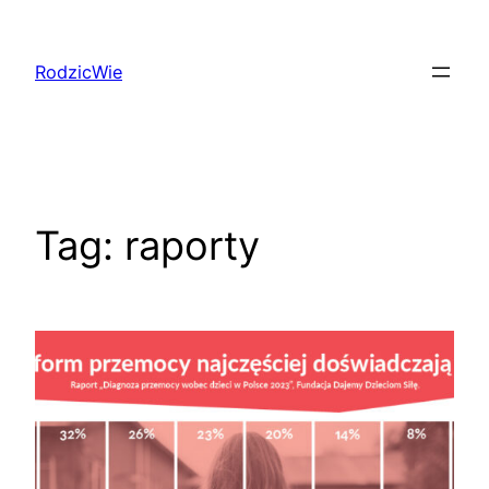
Przejdź
do
RodzicWie
treści
Tag:
raporty