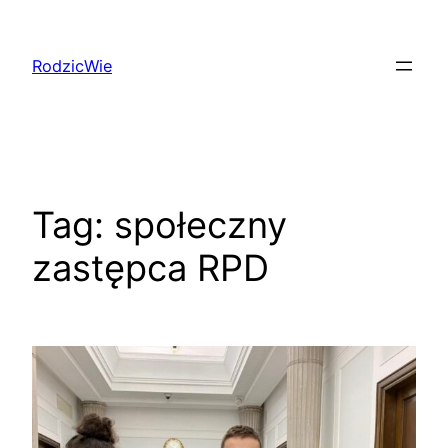
Przejdź
do
RodzicWie
treści
Tag:
społeczny
zastępca RPD