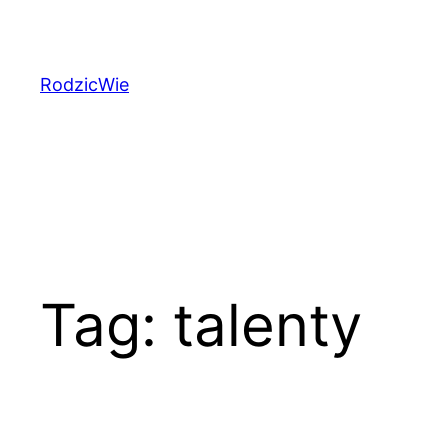
Przejdź
do
treści
RodzicWie
Tag:
talenty