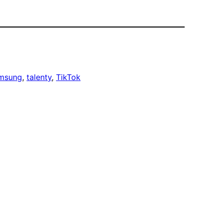
msung
, 
talenty
, 
TikTok