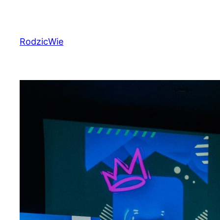
Przejdź
do
treści
RodzicWie