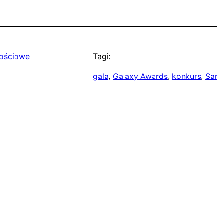
nościowe
Tagi:
gala
, 
Galaxy Awards
, 
konkurs
, 
Sa