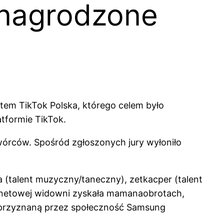
 nagrodzone
em TikTok Polska, którego celem było
tformie TikTok.
twórców. Spośród zgłoszonych jury wyłoniło
a (talent muzyczny/taneczny), zetkacper (talent
nternetowej widowni zyskała mamanaobrotach,
ę przyznaną przez społeczność Samsung