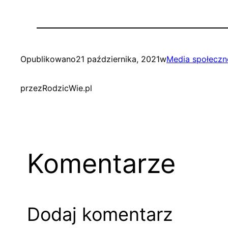
Opublikowano
21 października, 2021
w
Media społecz
przez
RodzicWie.pl
Komentarze
Dodaj komentarz