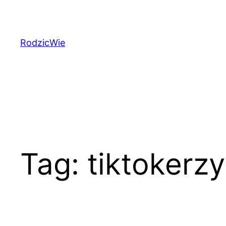
Przejdź
do
treści
RodzicWie
Tag:
tiktokerzy