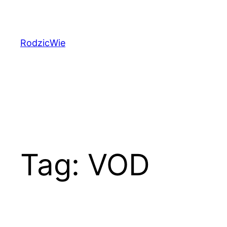
Przejdź
do
treści
RodzicWie
Tag:
VOD