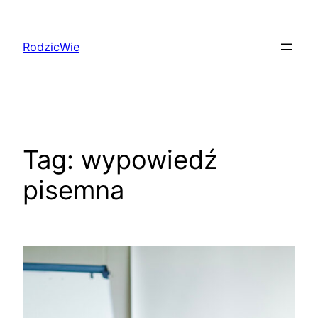
Przejdź
do
RodzicWie
treści
Tag:
wypowiedź
pisemna