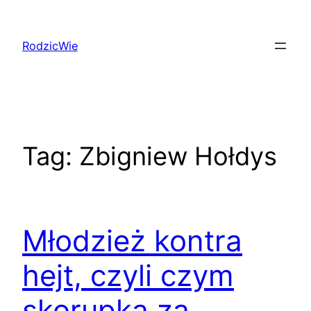
Przejdź
do
RodzicWie
treści
Tag:
Zbigniew Hołdys
Młodzież kontra
hejt, czyli czym
skorupka za