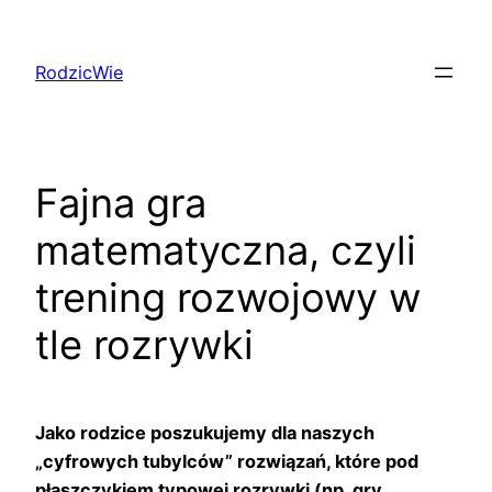
Przejdź
do
RodzicWie
treści
Fajna gra
matematyczna, czyli
trening rozwojowy w
tle rozrywki
Jako rodzice poszukujemy dla naszych
„cyfrowych tubylców” rozwiązań, które pod
płaszczykiem typowej rozrywki (np. gry