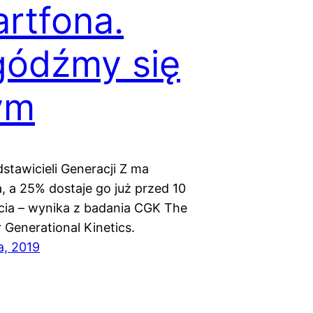
rtfona.
ódźmy się
ym
stawicieli Generacji Z ma
, a 25% dostaje go już przed 10
cia – wynika z badania CGK The
 Generational Kinetics.
a, 2019