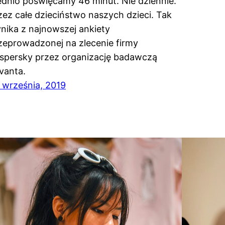
ednio poświęcamy 46 minut. Nie dziennie.
zez całe dzieciństwo naszych dzieci. Tak
nika z najnowszej ankiety
zeprowadzonej na zlecenie firmy
spersky przez organizację badawczą
vanta.
 września, 2019