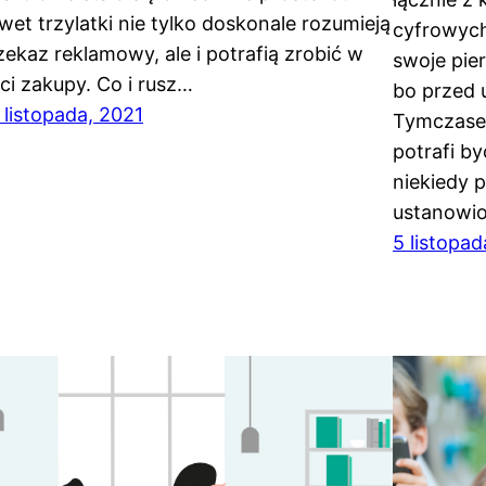
wet trzylatki nie tylko doskonale rozumieją
cyfrowych
zekaz reklamowy, ale i potrafią zrobić w
swoje pie
eci zakupy. Co i rusz…
bo przed 
 listopada, 2021
Tymczase
potrafi by
niekiedy 
ustanowio
5 listopad