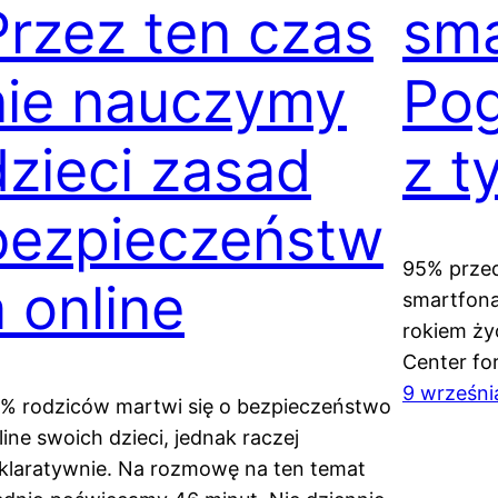
Przez ten czas
sma
nie nauczymy
Pog
dzieci zasad
z t
bezpieczeństw
95% przed
a online
smartfona
rokiem ży
Center for
9 wrześni
% rodziców martwi się o bezpieczeństwo
line swoich dzieci, jednak raczej
klaratywnie. Na rozmowę na ten temat