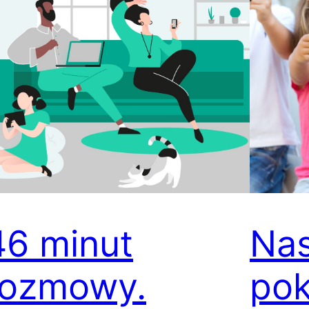
46 minut
Nas
rozmowy.
pok