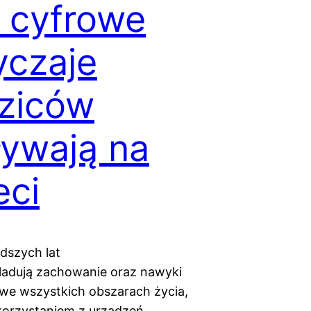
 cyfrowe
czaje
ziców
ywają na
eci
dszych lat
śladują zachowanie oraz nawyki
we wszystkich obszarach życia,
 korzystaniem z urządzeń