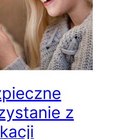
pieczne
zystanie z
ikacji