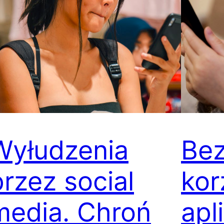
Wyłudzenia
Bez
przez social
kor
media. Chroń
apl