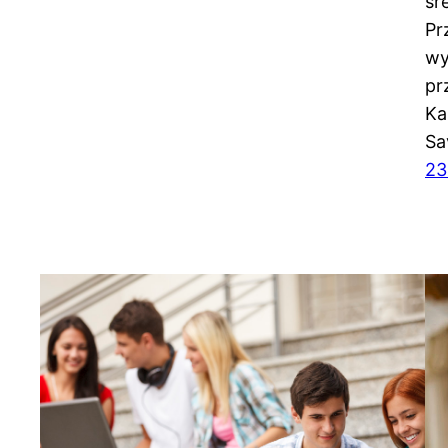
śr
Pr
wy
pr
Ka
Sa
23