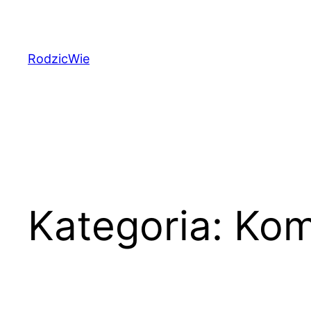
Przejdź
do
treści
RodzicWie
Kategoria:
Kom