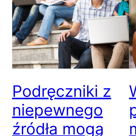
Podręczniki z
niepewnego
źródła mogą