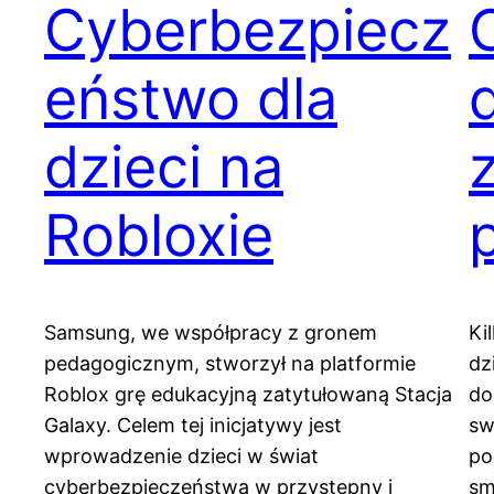
Cyberbezpiecz
eństwo dla
dzieci na
Robloxie
Samsung, we współpracy z gronem
Ki
pedagogicznym, stworzył na platformie
dz
Roblox grę edukacyjną zatytułowaną Stacja
do
Galaxy. Celem tej inicjatywy jest
sw
wprowadzenie dzieci w świat
po
cyberbezpieczeństwa w przystępny i
sm