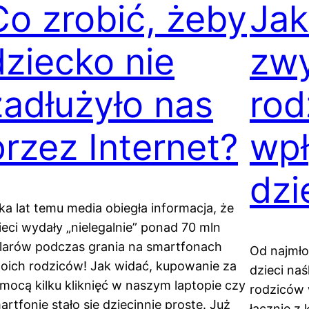
Co zrobić, żeby
Jak
dziecko nie
zwy
zadłużyło nas
rod
przez Internet?
wpł
dzi
lka lat temu media obiegła informacja, że
ieci wydały „nielegalnie” ponad 70 mln
larów podczas grania na smartfonach
Od najmło
oich rodziców! Jak widać, kupowanie za
dzieci na
mocą kilku kliknięć w naszym laptopie czy
rodziców 
artfonie stało się dziecinnie proste. Już
łącznie z