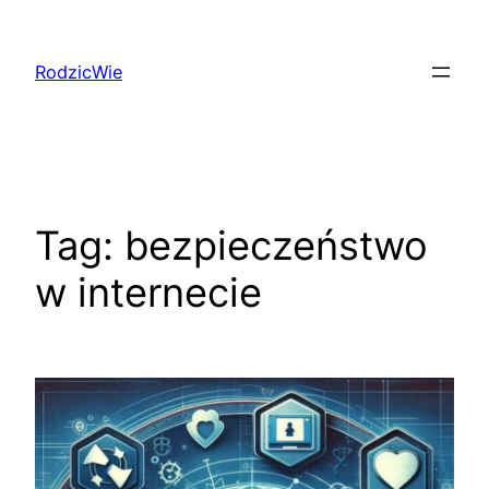
Przejdź
do
RodzicWie
treści
Tag:
bezpieczeństwo
w internecie