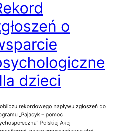
Rekord
zgłoszeń o
wsparcie
psychologiczne
dla dzieci
obliczu rekordowego napływu zgłoszeń do
ogramu „Pajacyk – pomoc
ychospołeczna” Polskiej Akcji
manitarnej, nasze społeczeństwo stoi