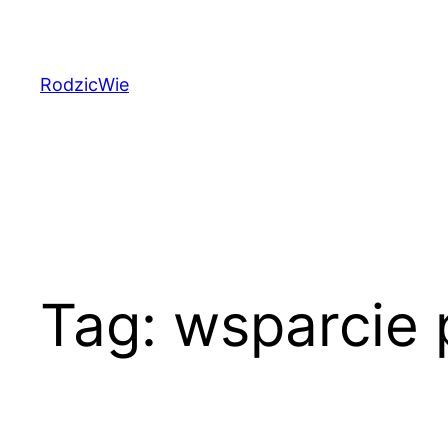
Przejdź
do
treści
RodzicWie
Tag:
wsparcie 