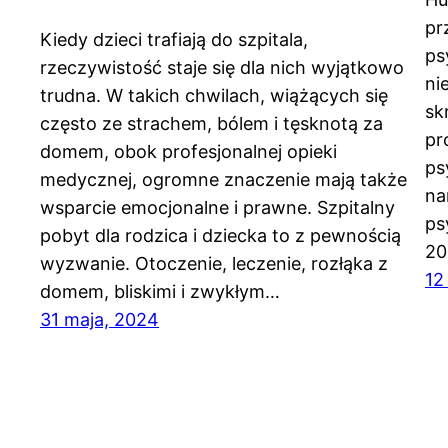
pr
Kiedy dzieci trafiają do szpitala,
ps
rzeczywistość staje się dla nich wyjątkowo
ni
trudna. W takich chwilach, wiążących się
sk
często ze strachem, bólem i tęsknotą za
pr
domem, obok profesjonalnej opieki
ps
medycznej, ogromne znaczenie mają także
na
wsparcie emocjonalne i prawne. Szpitalny
ps
pobyt dla rodzica i dziecka to z pewnością
20
wyzwanie. Otoczenie, leczenie, rozłąka z
12
domem, bliskimi i zwykłym…
31 maja, 2024