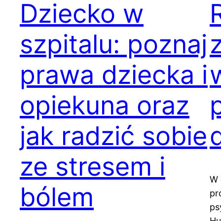
Dziecko w
szpitalu: poznaj
prawa dziecka i
opiekuna oraz
jak radzić sobie
ze stresem i
W 
bólem
pr
ps
Hu