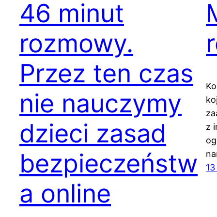
46 minut
rozmowy.
Przez ten czas
Ko
nie nauczymy
ko
za
dzieci zasad
z 
og
bezpieczeństw
na
13
a online