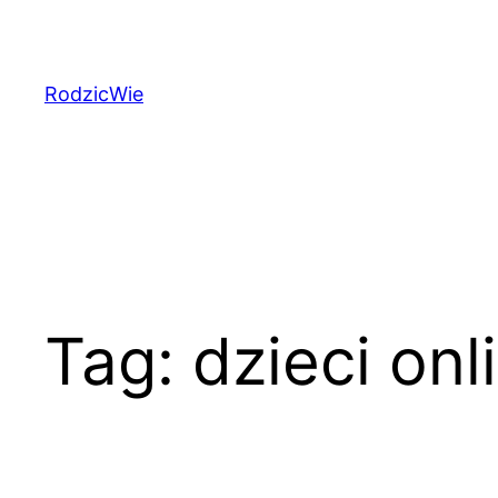
Przejdź
do
treści
RodzicWie
Tag:
dzieci onl